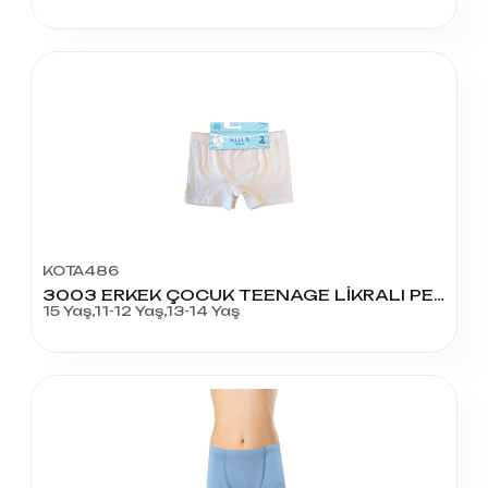
KOTA486
3003 ERKEK ÇOCUK TEENAGE LİKRALI PENYE 2'Lİ BOXER
15 Yaş,11-12 Yaş,13-14 Yaş