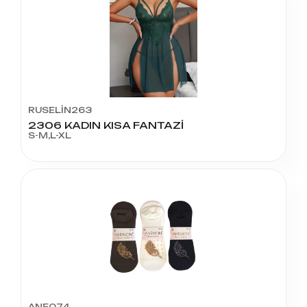
RUSELİN263
2306 KADIN KISA FANTAZİ
S-M,L-XL
ANE074