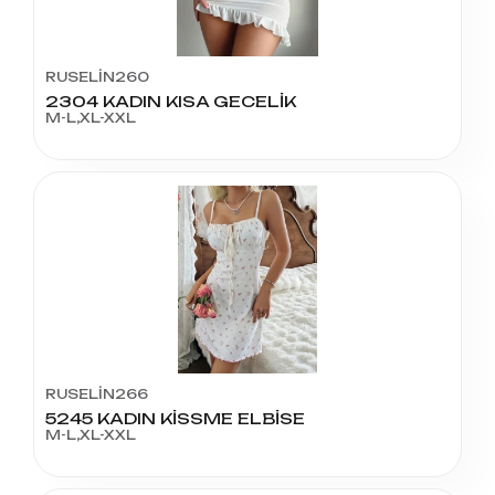
RUSELİN260
2304 KADIN KISA GECELİK
M-L,XL-XXL
RUSELİN266
5245 KADIN KİSSME ELBİSE
M-L,XL-XXL