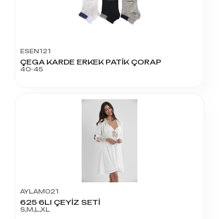
ESEN121
ÇEGA KARDE ERKEK PATİK ÇORAP
40-45
AYLAM021
625 6LI ÇEYİZ SETİ
S,M,L,XL