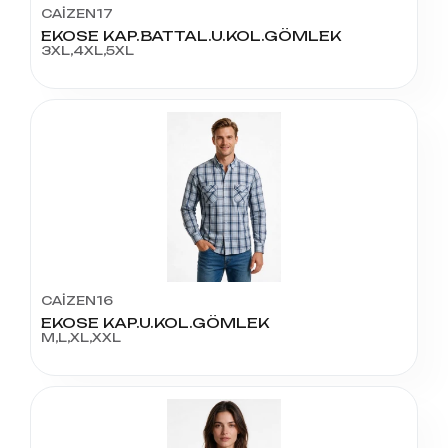
CAİZEN17
EKOSE KAP.BATTAL.U.KOL.GÖMLEK
3XL,4XL,5XL
CAİZEN16
EKOSE KAP.U.KOL.GÖMLEK
M,L,XL,XXL