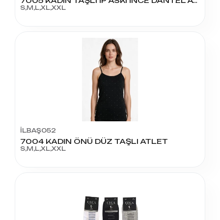
7005 KADIN TAŞLI İP ASKI İNCE DANTEL ATLET
S,M,L,XL,XXL
İLBAŞ052
7004 KADIN ÖNÜ DÜZ TAŞLI ATLET
S,M,L,XL,XXL