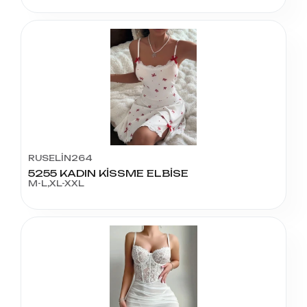
RUSELİN264
5255 KADIN KİSSME ELBİSE
M-L,XL-XXL