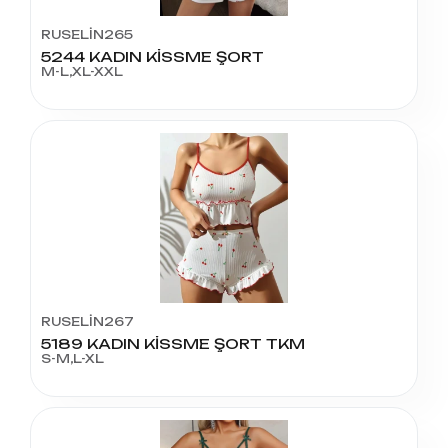
RUSELİN265
5244 KADIN KİSSME ŞORT
M-L,XL-XXL
RUSELİN267
5189 KADIN KİSSME ŞORT TKM
S-M,L-XL