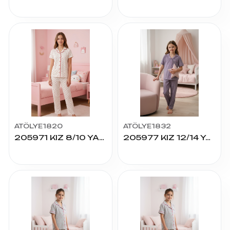
ATÖLYE1820
ATÖLYE1832
205971 KIZ 8/10 YAŞ K.KOL PİJAMA TAKIM
205977 KIZ 12/14 YAŞ K.KOL PİJAMA TAKIM