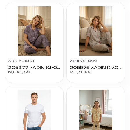
ATÖLYE1831
ATÖLYE1833
205977 KADIN K.KOL PİJAMA TAKIM
205975 KADIN K.KOL PİJAMA TAKIM
M,L,XL,XXL
M,L,XL,XXL