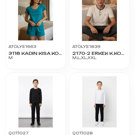
ATÖLYE1663
ATÖLYE1839
3118 KADIN KISA KOL ŞORTLU TAKIM
2170-2 ERKEK K.KOL MÜSLİN PİJAMA TAKIM
M
M,L,XL,XXL
ÇOTİ027
ÇOTİ028