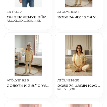
ERTİ047
ATÖLYE1827
CHISER PENYE SÜPREM BİS YAKA K.KOL TSHIRT
205974 KIZ 12/14 YAŞ K.KOL PİJAMA TAKIM
M,L,XL,XXL,3XL,4XL
ATÖLYE1826
ATÖLYE1825
205974 KIZ 8/10 YAŞ K.KOL PİJAMA TAKIM
205974 KADIN K.KOL PİJAMA TAKIM
M,L,XL,XXL