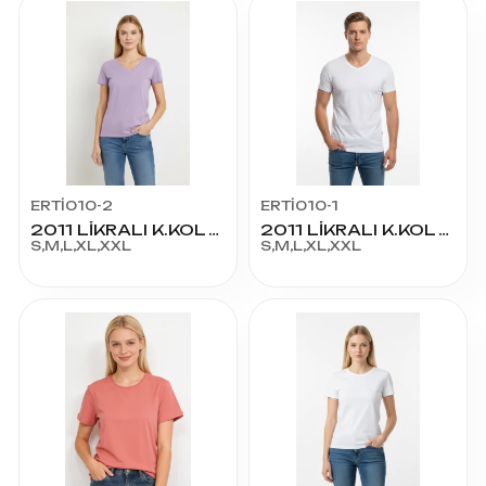
ERTİ010-2
ERTİ010-1
2011 LİKRALI K.KOL V YAKA
2011 LİKRALI K.KOL V YAKA
S,M,L,XL,XXL
S,M,L,XL,XXL