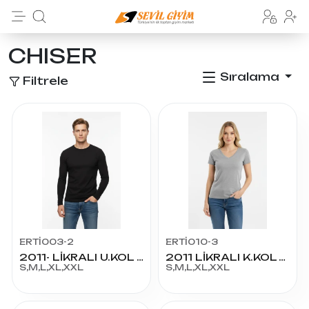
CHISER
Sıralama
Filtrele
ERTİ003-2
ERTİ010-3
2011- LİKRALI U.KOL BİS. YAKA
2011 LİKRALI K.KOL V YAKA
S,M,L,XL,XXL
S,M,L,XL,XXL