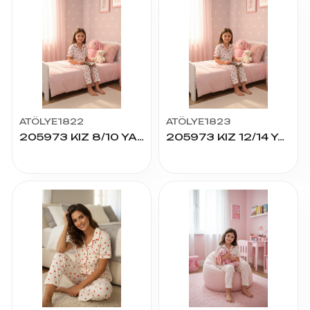
ATÖLYE1822
ATÖLYE1823
205973 KIZ 8/10 YAŞ K.KOL PİJAMA TAKIM
205973 KIZ 12/14 YAŞ K.KOL PİJAMA TAKIM