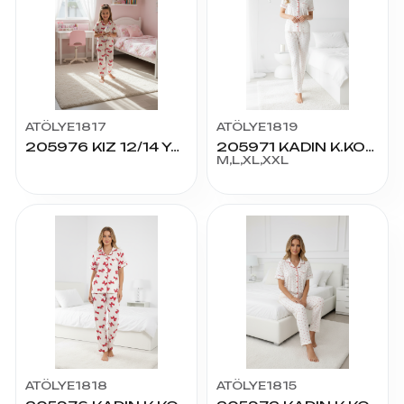
ATÖLYE1817
ATÖLYE1819
205976 KIZ 12/14 YAŞ K.KOL PİJAMA TAKIM
205971 KADIN K.KOL PİJAMA TAKIM
M,L,XL,XXL
ATÖLYE1818
ATÖLYE1815