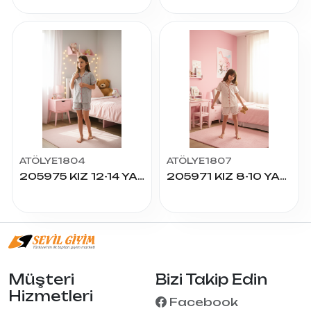
ATÖLYE1804
ATÖLYE1807
205975 KIZ 12-14 YAŞ K.KOL ŞORTLU PİJAMA TAKIM
205971 KIZ 8-10 YAŞ K.KOL ŞORTLU PİJAMA TAKIM
Müşteri
Bizi Takip Edin
Hizmetleri
Facebook