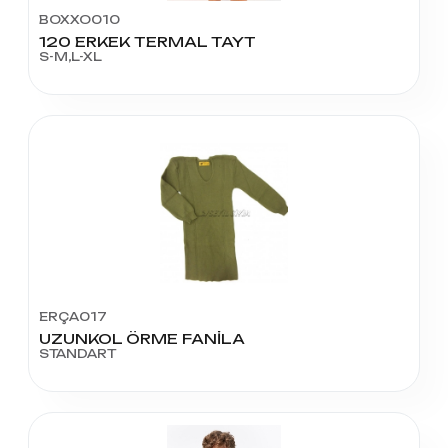
BOXXO010
120 ERKEK TERMAL TAYT
S-M,L-XL
ERÇA017
UZUNKOL ÖRME FANİLA
STANDART