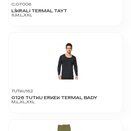
C.O.T006
LİKRALI TERMAL TAYT
S,M,L,XXL
TUTKU152
0126 TUTKU ERKEK TERMAL BADY
M,L,XL,XXL