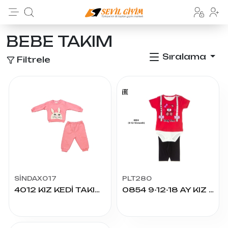
BEBE TAKIM
Sıralama
Filtrele
SİNDAX017
PLT280
4012 KIZ KEDİ TAKIM 6/24 AY
0854 9-12-18 AY KIZ TEDDY BEAR BASKILI 3LÜ TAKIM