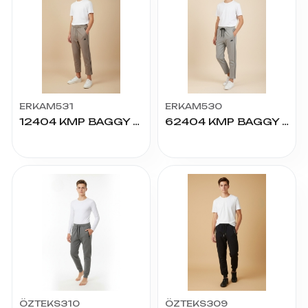
ERKAM531
ERKAM530
12404 KMP BAGGY GENC BOY ERK ALT 13.14.15.16
62404 KMP BAGGY GEZ ALT 9.10.11.12
ÖZTEKS310
ÖZTEKS309