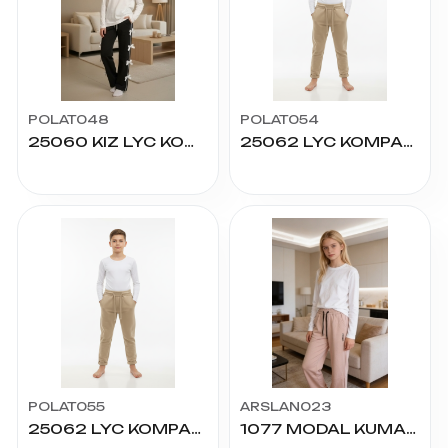
POLAT048
POLAT054
25060 KIZ LYC KOMPAK FİYONKLU ALT 13/16 YAŞ
25062 LYC KOMPAK JAGIR DUBLE PACA ALT 12/16
POLAT055
ARSLAN023
25062 LYC KOMPAK JAGIR DUBLE PACA ALT 7/11
1077 MODAL KUMAŞ OYSHO PALAZZO 13/16 YAŞ