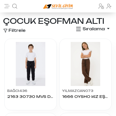
ÇOCUK EŞOFMAN ALTI
Sıralama
Filtrele
BAĞCI436
YILMAZCAN073
2163 30730 MVS DÜZ PATLI ERKEK TEK ALT 3/7 YAŞ
1666 OYSHO KIZ EŞOFMAN 13/17 YAŞ