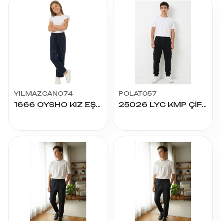
YILMAZCAN074
POLAT057
1666 OYSHO KIZ EŞOFMAN 8/12 YAŞ
25026 LYC KMP ÇİFT KARGO CEPLİ ALT 12/16 YAŞ