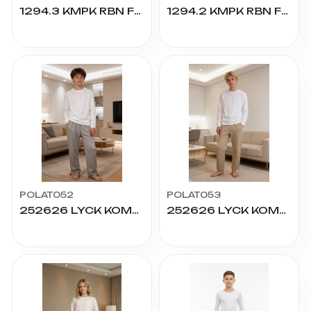
1294.3 KMPK RBN FRM GRN SAHTE CP ALT 13/16 YAŞ
1294.2 KMPK RBN FRM GRN SAHTE CP ALT 9/12 YAŞ
POLAT052
POLAT053
252626 LYCK KOMPAK PAÇA STOPERLİ ALT 13/16
252626 LYCK KOMPAK PAÇA STOPERLİ ALT 9/12