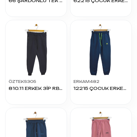
66 ŞARDONLU TEK KARGO CEP ALT 9/12 YAŞ
62215 ÇOCUK ERKEK 3İP ALT 9/12 YAŞ
ÖZTEKS305
ERKAM482
810.11 ERKEK 3İP RBN BASKISIZ FERM ALT 5/8
12215 ÇOCUK ERKEK 3İP ALT 13/16 YAŞ