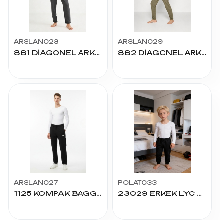
ARSLAN028
ARSLAN029
881 DİAGONEL ARKA CEPLİ DOUBLE PAÇA 9/12 YAŞ
882 DİAGONEL ARKA CEPLİ DOUBLE PAÇA 13/16 YAŞ
ARSLAN027
POLAT033
1125 KOMPAK BAGGY STOPERLİ STWD 13/16 YAŞ
23029 ERKEK LYC KOMPAK FERMUARLI ALT 5/8 YAŞ