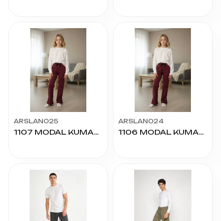
ARSLAN025
ARSLAN024
1107 MODAL KUMAŞ İSPANYOL YIRTM SADE 13/16 YAŞ
1106 MODAL KUMAŞ İSPANYOL YIRTM SADE 9/12 YAŞ