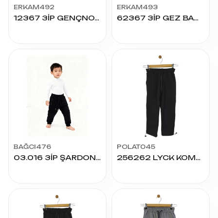
ERKAM492
ERKAM493
12367 3İP GENÇNOY BAGGY ALT 13.14.15.16.XS
62367 3İP GEZ BAGGY ALT 9.10.11.12
BAĞCI476
POLAT045
03.016 3İP ŞARDONLU FERM ALT 5/8 YAŞ
256262 LYCK KOMPAK PAÇA STOPERLİ ALT 13/16 YAŞ