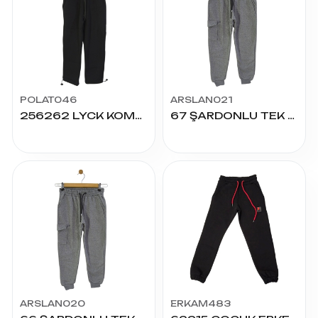
POLAT046
ARSLAN021
256262 LYCK KOMPAK PAÇA STOPERLİ ALT 9/12 YAŞ
67 ŞARDONLU TEK KARGO CEP ALT 13/16 YAŞ
ARSLAN020
ERKAM483