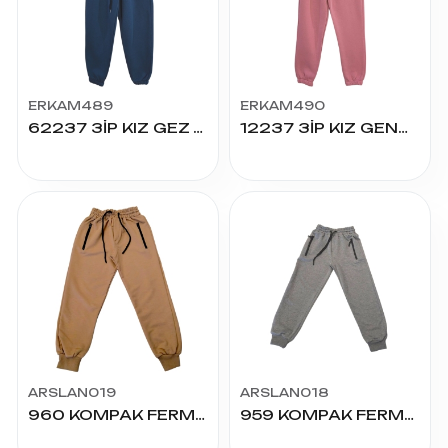
ERKAM489
ERKAM490
62237 3İP KIZ GEZ ALT 9.10.11.12 YAŞ
12237 3İP KIZ GENÇ BOY ALT 13.14.15.16 YAŞ
ARSLAN019
ARSLAN018
960 KOMPAK FERMUARLI RİBANA SADE 12/16 YAŞ ALT
959 KOMPAK FERMUARLI RİBANA SADE 7/11 YAŞ ALT