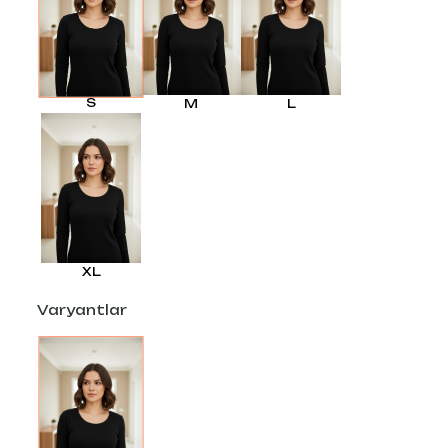
S
M
L
XL
Varyantlar