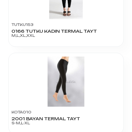
TUTKU153
0166 TUTKU KADIN TERMAL TAYT
M,L,XL,XXL
KOTA010
2001 BAYAN TERMAL TAYT
S-M,L-XL