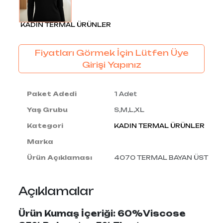
KADIN TERMAL ÜRÜNLER
Fiyatları Görmek İçin Lütfen Üye
Girişi Yapınız
Paket Adedi
1 Adet
Yaş Grubu
S,M,L,XL
Kategori
KADIN TERMAL ÜRÜNLER
Marka
Ürün Açıklaması
4070 TERMAL BAYAN ÜST
Açıklamalar
Ürün Kumaş İçeriği: 60%Viscose