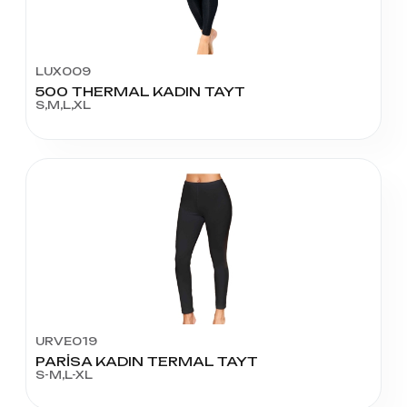
LUX009
500 THERMAL KADIN TAYT
S,M,L,XL
URVE019
PARİSA KADIN TERMAL TAYT
S-M,L-XL