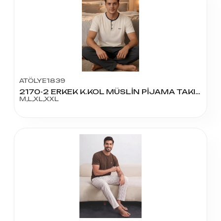
ATÖLYE1839
2170-2 ERKEK K.KOL MÜSLİN PİJAMA TAKIM
M,L,XL,XXL