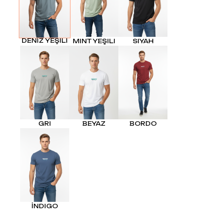
DENIZ YEŞILI
MINT YEŞILI
SIYAH
GRI
BEYAZ
BORDO
İNDIGO