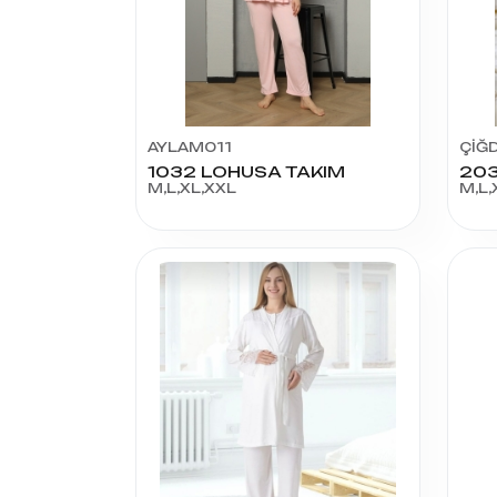
AYLAM011
ÇİĞ
1032 LOHUSA TAKIM
M,L,XL,XXL
M,L,