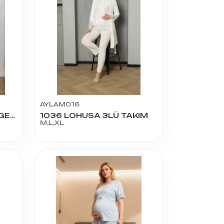
AYLAM016
1033 KADIN SABAHLIK GECELİK TAKIM
1036 LOHUSA 3LÜ TAKIM
M,L,XL