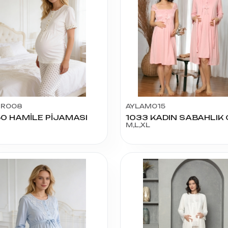
İR008
AYLAM015
0 HAMİLE PİJAMASI
M,L,XL