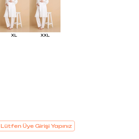
EL
SÜTYEN TAKIM
KADIN
ÇAMAŞIR
T
TAKIMI
KADIN KORSE
XL
XXL
 Lütfen Üye Girişi Yapınız