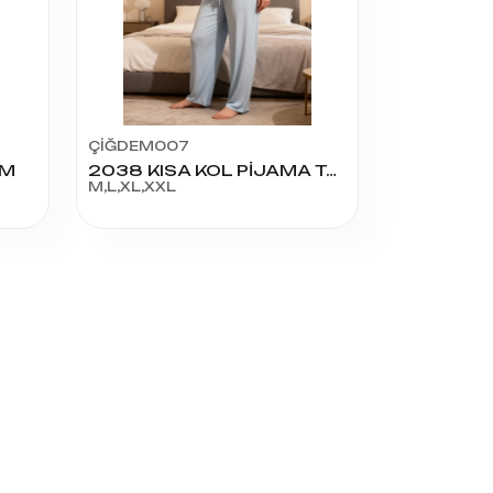
ÇİĞDEM007
IM
2038 KISA KOL PİJAMA TAKIM
M,L,XL,XXL