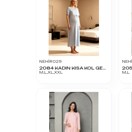
NEHİR029
NEH
2084 KADIN KISA KOL GECELİK
205
M,L,XL,XXL
M,L