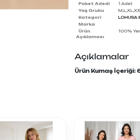
Paket Adedi
1 Adet
Yaş Grubu
M,L,XL,X
Kategori
LOHUSA &
Marka
Ürün
100% Yerl
Açıklaması
Açıklamalar
Ürün Kumaş İçeriği