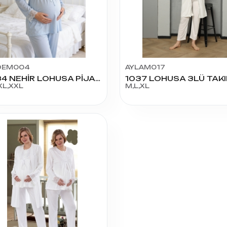
DEM004
AYLAM017
2034 NEHİR LOHUSA PİJAMA TAKIMI
1037 LOHUSA 3LÜ TAK
XL,XXL
M,L,XL