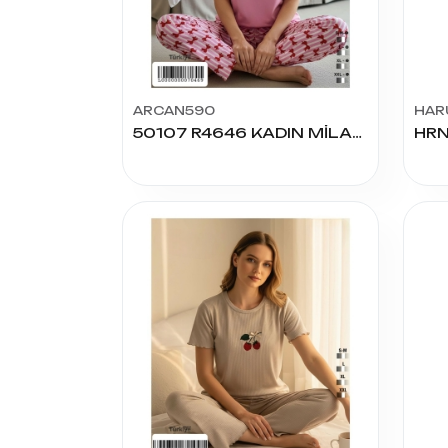
ARCAN590
HAR
50107 R4646 KADIN MİLAN K.KOL PİJAMA TAKIM