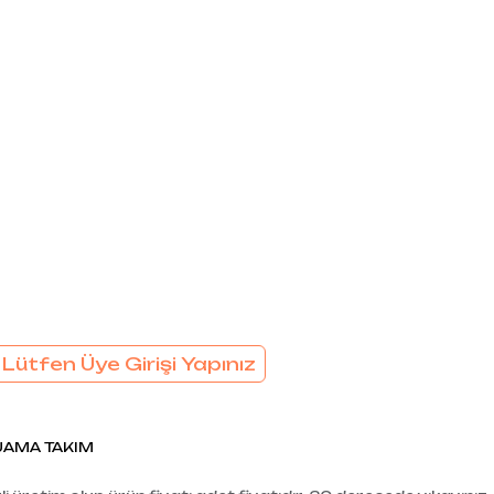
EL
SÜTYEN TAKIM
KADIN
ÇAMAŞIR
T
TAKIMI
KADIN KORSE
 Lütfen Üye Girişi Yapınız
JAMA TAKIM