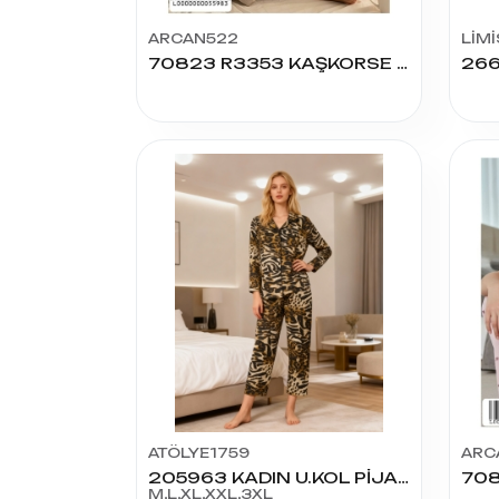
ARCAN522
LİMİ
70823 R3353 KAŞKORSE NAKIŞLI BASIC PİJAMA TAKIM
ATÖLYE1759
ARC
205963 KADIN U.KOL PİJAMA TAKIM
M,L,XL,XXL,3XL