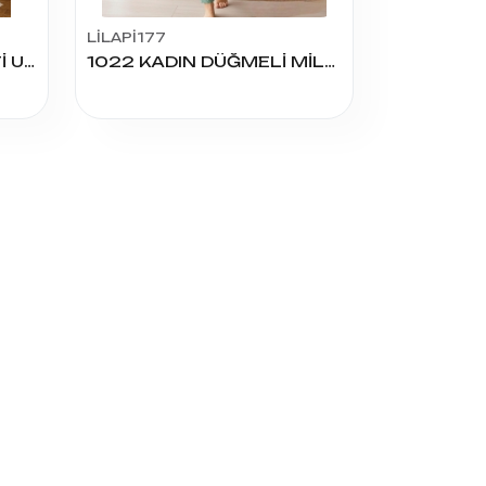
LİLAPİ177
271 KADIN FİTİLLİ ESİNTİ UZUN KOL PİJAMA TAKIM
1022 KADIN DÜĞMELİ MİLAN K.KOL PİJAMA TAKIM