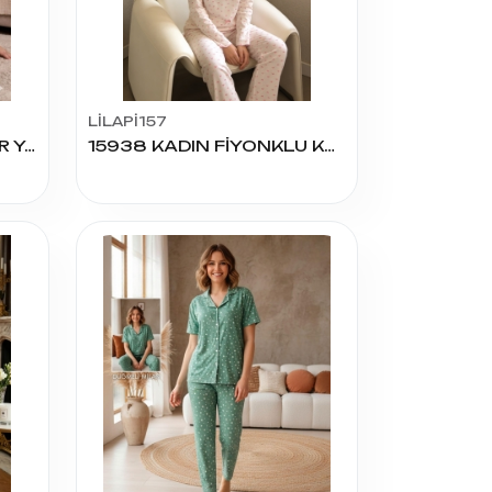
LİLAPİ157
3232 IŞILAY MİLAN SIFIR YAKA K.KOL PİJAMA TAKIM
15938 KADIN FİYONKLU KAŞKORSE PİJAMA TAKIM