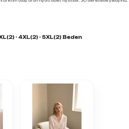
i üretim olup ürün fiyatı adet fiyatıdır. 30 derecede yıkayınız.
XL(2) - 4XL(2) - 5XL(2) Beden