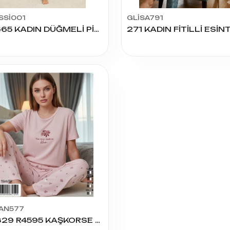
SSİ001
GLİSA791
26665 KADIN DÜĞMELİ PİJAMA TAKIM
AN577
70829 R4595 KAŞKORSE BASKILI K.KOL PİJAMA TAKIM