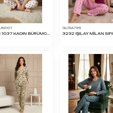
UN001
GLİSA799
HRN 1037 KADIN BÜRÜMCÜK ASKILI PİJAMA TAKIM