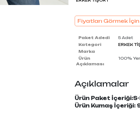
ERKEK TİŞÖRT
Fiyatları Görmek İçin
Paket Adedi
5 Adet
Kategori
ERKEK Tİ
Marka
Ürün
100% Yerl
Açıklaması
Açıklamalar
Ürün Paket İçeriği:
Ürün Kumaş İçeriği: