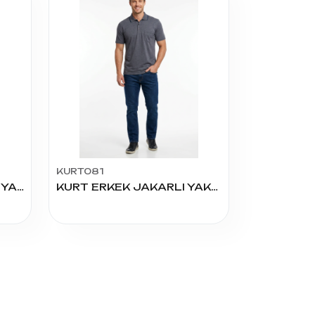
KURT081
1004 ERKEK PİKE ÖRGÜ YAKALI TİŞÖRT
KURT ERKEK JAKARLI YAKALI TİŞÖRT BATTAL