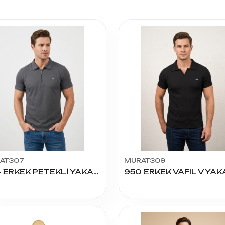
AT307
MURAT309
824 ERKEK PETEKLİ YAKALI TİŞÖRT