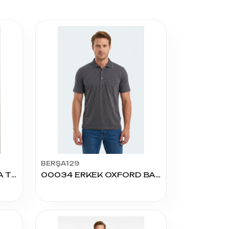
BERŞA129
950 ERKEK VAFIL V YAKA TİŞÖRT
00034 ERKEK OXFORD BABA KISA KOL TSHIRT