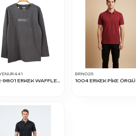
YENUR441
BRN025
202-9801 ERKEK WAFFLE U.KOL TSHIRT