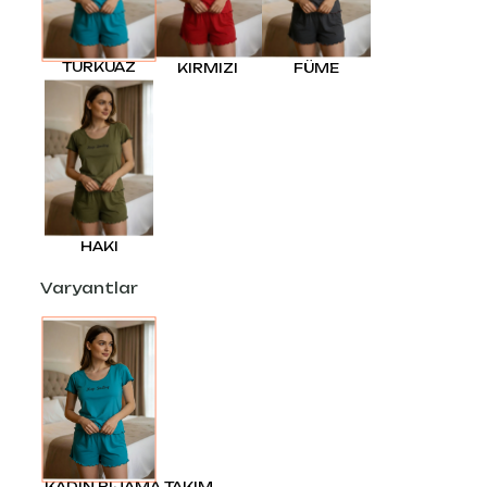
TURKUAZ
KIRMIZI
FÜME
HAKI
Varyantlar
KADIN PİJAMA TAKIM