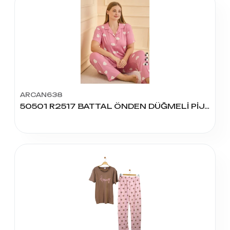
ARCAN638
50501 R2517 BATTAL ÖNDEN DÜĞMELİ PİJAMA TAKIMI