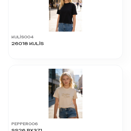
KULİS004
26018 KULİS
PEPPER006
SS26 BX371