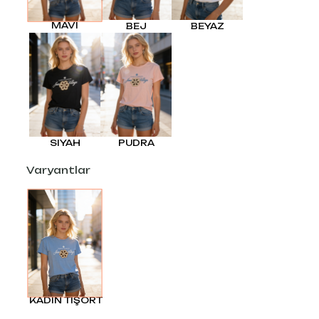
MAVI
BEJ
BEYAZ
SIYAH
PUDRA
Varyantlar
KADIN TİŞÖRT