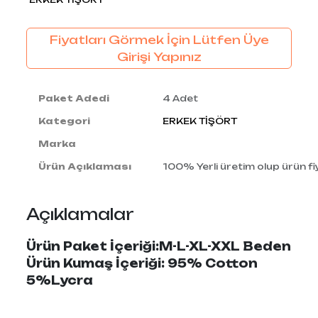
Fiyatları Görmek İçin Lütfen Üye
Girişi Yapınız
Paket Adedi
4 Adet
Kategori
ERKEK TİŞÖRT
Marka
Ürün Açıklaması
100% Yerli üretim olup ürün fiy
Açıklamalar
Ürün Paket İçeriği:M-L-XL-XXL Beden
Ürün Kumaş İçeriği: 95% Cotton
5%Lycra