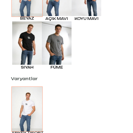
BEYAZ
AÇIK MAVI
KOYU MAVI
SIYAH
FÜME
Varyantlar
ERKEK TİŞÖRT