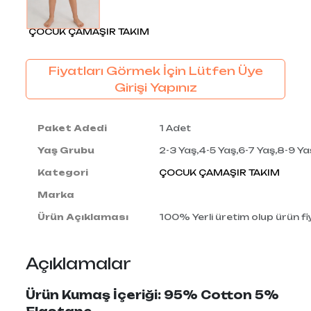
ÇOCUK ÇAMAŞIR TAKIM
Fiyatları Görmek İçin Lütfen Üye
Girişi Yapınız
Paket Adedi
1 Adet
Yaş Grubu
2-3 Yaş,4-5 Yaş,6-7 Yaş,8-9 Ya
Kategori
ÇOCUK ÇAMAŞIR TAKIM
Marka
Ürün Açıklaması
100% Yerli üretim olup ürün fiy
Açıklamalar
Ürün Kumaş İçeriği: 95% Cotton 5%