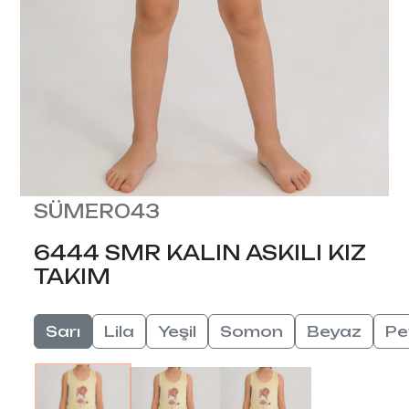
SÜMER043
6444 SMR KALIN ASKILI KIZ
TAKIM
Sarı
Lila
Yeşil
Somon
Beyaz
P