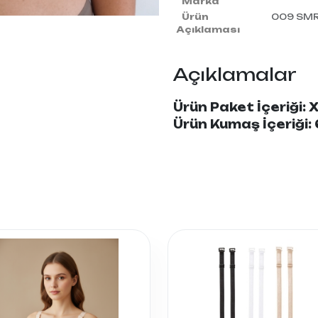
Marka
Ürün
009 SMR
Açıklaması
Açıklamalar
Ürün Paket İçeriği: X
Ürün Kumaş İçeriği