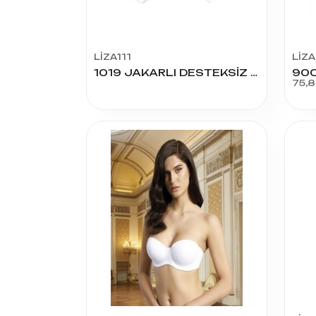
LİZA111
LİZ
1019 JAKARLI DESTEKSİZ SÜTYEN
900
75,8