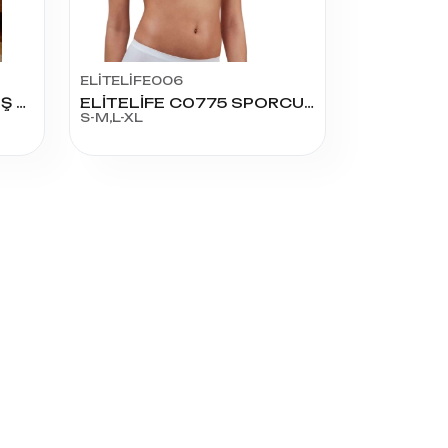
ELİTELİFE006
AYDUSE KULAKLI İÇİ BOŞ SÜTYEN
ELİTELİFE C0775 SPORCU BÜSTİYER
S-M,L-XL