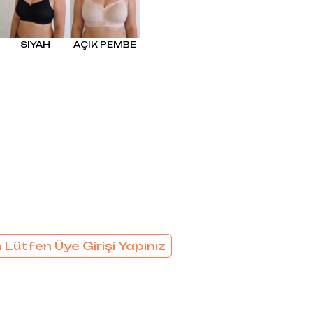
EL
SÜTYEN TAKIM
KADIN
ÇAMAŞIR
SIYAH
AÇIK PEMBE
T
TAKIMI
KADIN KORSE
 Lütfen Üye Girişi Yapınız