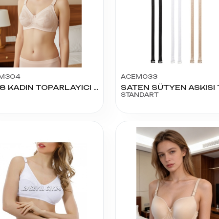
M304
ACEM033
1008 KADIN TOPARLAYICI SÜTYEN
SATEN SÜTYEN ASKISI 1
STANDART