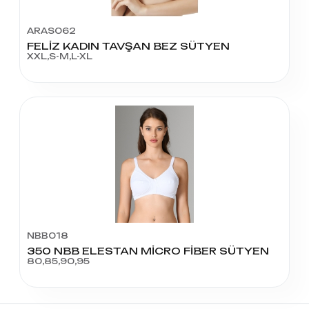
ARAS062
FELİZ KADIN TAVŞAN BEZ SÜTYEN
XXL,S-M,L-XL
NBB018
350 NBB ELESTAN MİCRO FİBER SÜTYEN
80,85,90,95