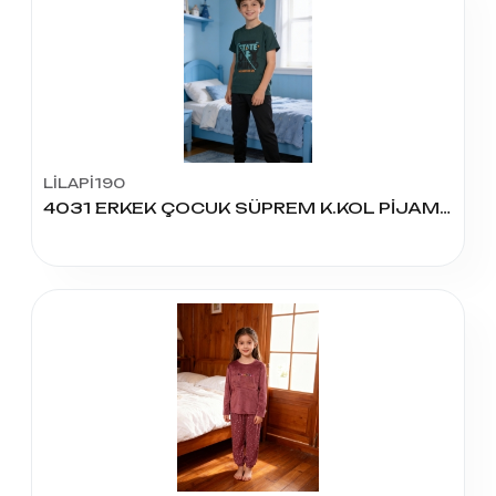
LİLAPİ190
4031 ERKEK ÇOCUK SÜPREM K.KOL PİJAMA TAKIM