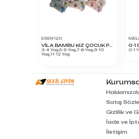
ESEN120
MEL
VİLA BAMBU KIZ ÇOCUK PATİK
3-4 Yaş,5-6 Yaş,7-8 Yaş,9-10
0-1 
Yaş,11-12 Yaş
Kurumsa
Hakkımızd
Satış Sözl
Gizlilik ve 
İade ve İpt
İletişim