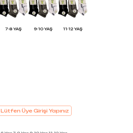
EL
SÜTYEN TAKIM
KADIN
ÇAMAŞIR
T
TAKIMI
KADIN KORSE
7-8 YAŞ
9-10 YAŞ
11-12 YAŞ
 Lütfen Üye Girişi Yapınız