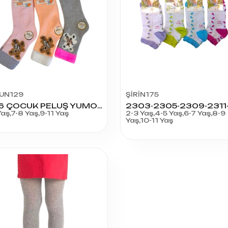
UN129
ŞİRİN175
Ç-26 ÇOCUK PELUŞ YUMOŞ HAVLU SOKET BÜYÜK BOY
Yaş,7-8 Yaş,9-11 Yaş
2-3 Yaş,4-5 Yaş,6-7 Yaş,8-9
Yaş,10-11 Yaş