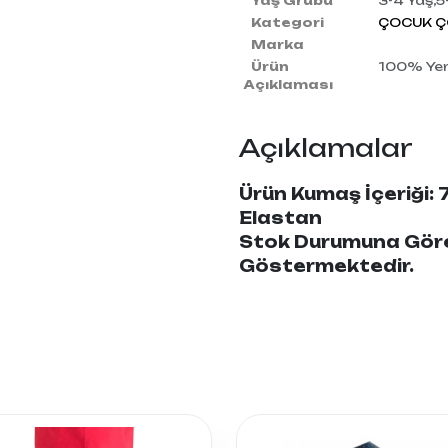
Yaş Grubu
3-4 Yaş,5
Kategori
ÇOCUK Ç
Marka
Ürün
100% Yerl
Açıklaması
Açıklamalar
Ürün Kumaş İçeriği
Elastan
Stok Durumuna Göre 
Göstermektedir.