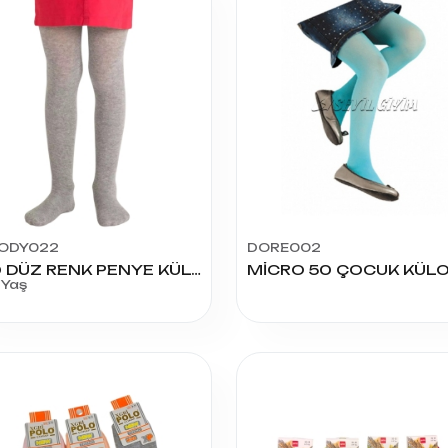
ODY022
DORE002
9-10 DÜZ RENK PENYE KÜLOTLU ÇORAP
 Yaş