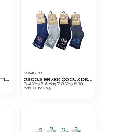
MİM039
MİCRO 50 ÇOCUK KÜLOTLU ÇORAP
2300.3 ERKEK ÇOCUK DS.HAVLU SOKET
3-4 Yaş,5-6 Yaş,7-8 Yaş,9-10
Yaş,11-12 Yaş