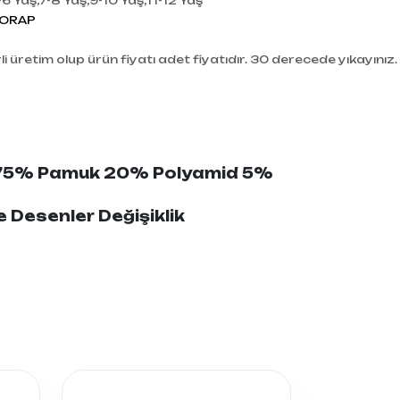
-6 Yaş,7-8 Yaş,9-10 Yaş,11-12 Yaş
ORAP
i üretim olup ürün fiyatı adet fiyatıdır. 30 derecede yıkayınız.
: 75% Pamuk 20% Polyamid 5%
Desenler Değişiklik