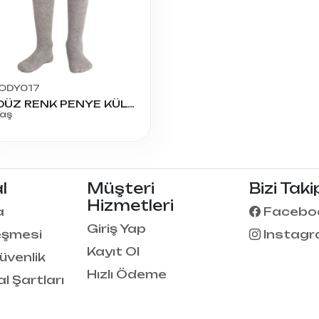
ODY017
0-1 DÜZ RENK PENYE KÜLOTLU ÇORAP
Yaş
l
Müşteri
Bizi Taki
Hizmetleri
a
Facebo
Giriş Yap
eşmesi
Instag
Kayıt Ol
Güvenlik
Hızlı Ödeme
al Şartları