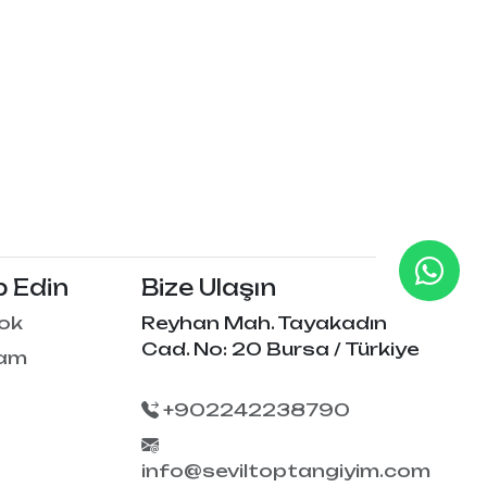
p Edin
Bize Ulaşın
ok
Reyhan Mah. Tayakadın
Cad. No: 20 Bursa / Türkiye
ram
+902242238790
info@seviltoptangiyim.com