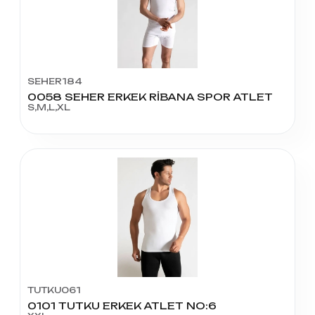
SEHER184
0058 SEHER ERKEK RİBANA SPOR ATLET
S,M,L,XL
TUTKU061
0101 TUTKU ERKEK ATLET NO:6