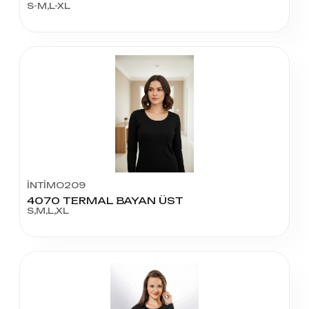
S-M,L-XL
İNTİMO209
4070 TERMAL BAYAN ÜST
S,M,L,XL