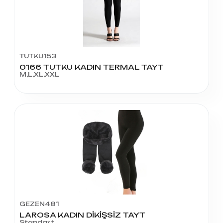
TUTKU153
0166 TUTKU KADIN TERMAL TAYT
M,L,XL,XXL
GEZEN481
LAROSA KADIN DİKİŞSİZ TAYT
Standart